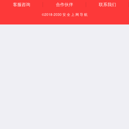
中文
首页
走进AC米兰
创新研发
产品发展